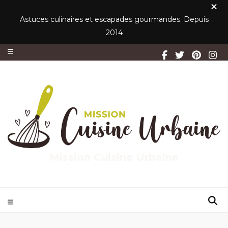
Astuces culinaires et escapades gourmandes. Depuis
2014
Mission Cuisine Urbaine