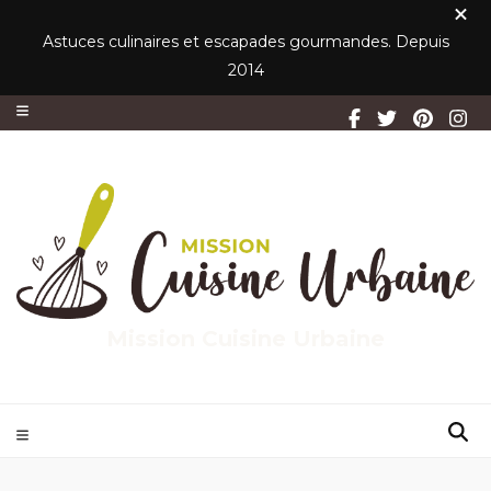
Astuces culinaires et escapades gourmandes. Depuis
2014
Mission Cuisine Urbaine