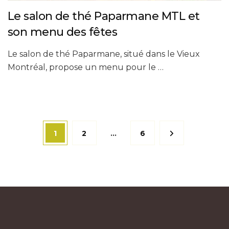
Le salon de thé Paparmane MTL et
son menu des fêtes
Le salon de thé Paparmane, situé dans le Vieux
Montréal, propose un menu pour le …
Pagination
Page
Page
Page
1
2
…
6
des
publications