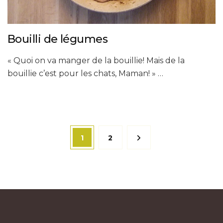
Bouilli de légumes
« Quoi on va manger de la bouillie! Mais de la
bouillie c’est pour les chats, Maman! » …
Pagination
Page
Page
1
2
des
publications