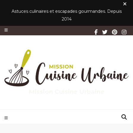
Astuces culinaires et escapades gourmandes. Depuis
2014
Mission Cuisine Urbaine