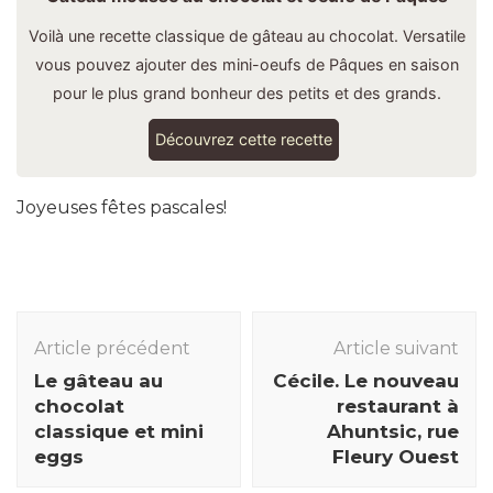
Voilà une recette classique de gâteau au chocolat. Versatile
vous pouvez ajouter des mini-oeufs de Pâques en saison
pour le plus grand bonheur des petits et des grands.
Découvrez cette recette
Joyeuses fêtes pascales!
Navigation
des
Article précédent
Article suivant
articles
Le gâteau au
Cécile. Le nouveau
chocolat
restaurant à
classique et mini
Ahuntsic, rue
eggs
Fleury Ouest