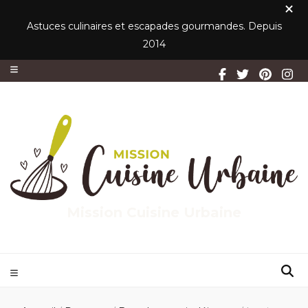
Astuces culinaires et escapades gourmandes. Depuis
2014
Mission Cuisine Urbaine