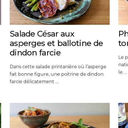
Salade César aux
Ph
asperges et ballotine de
to
dindon farcie
Le p
nati
Dans cette salade printanière où l’asperge
le …
fait bonne figure, une poitrine de dindon
farcie délicatement …