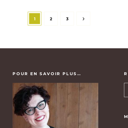
Page
Page
Page
1
2
3
POUR EN SAVOIR PLUS…
R
M