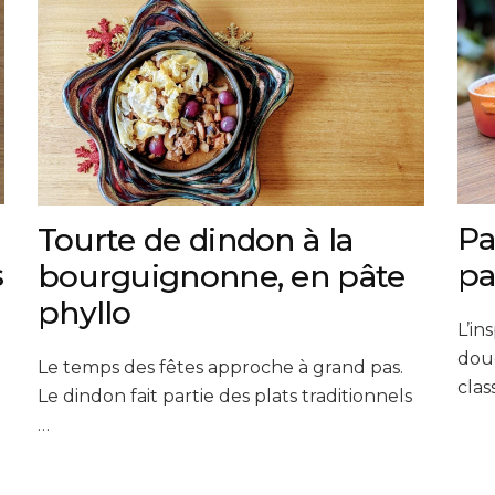
Pa
Tourte de dindon à la
s
pa
bourguignonne, en pâte
phyllo
L’in
douc
l
Le temps des fêtes approche à grand pas.
clas
Le dindon fait partie des plats traditionnels
…