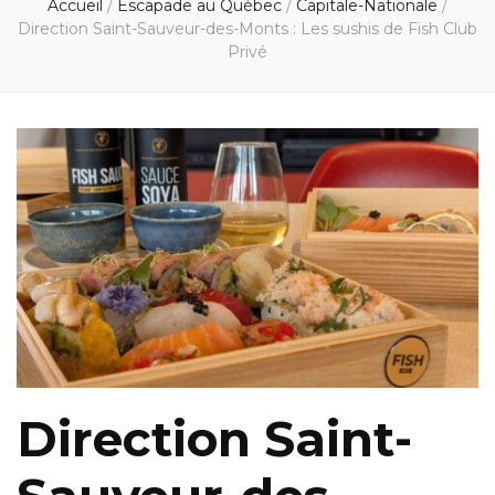
Accueil
/
Escapade au Québec
/
Capitale-Nationale
/
Direction Saint-Sauveur-des-Monts : Les sushis de Fish Club
Privé
Direction Saint-