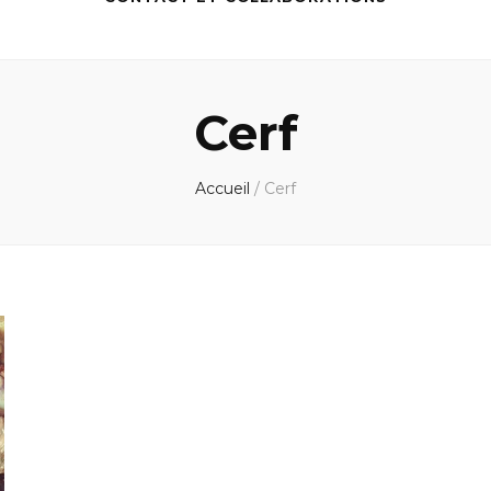
Cerf
Accueil
/
Cerf