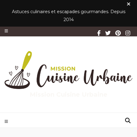
Astuces culinaires et escapades gourmandes. Depuis
2014
Mission Cuisine Urbaine