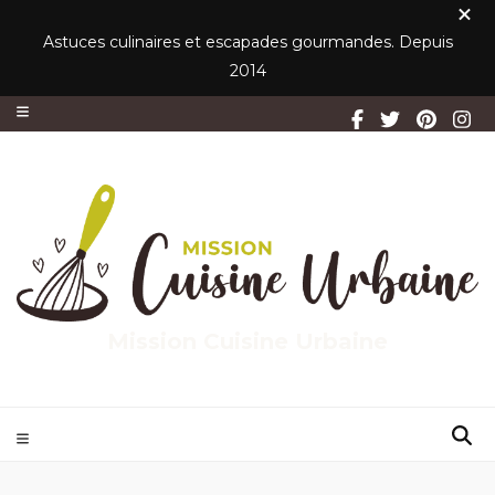
Astuces culinaires et escapades gourmandes. Depuis
2014
Mission Cuisine Urbaine