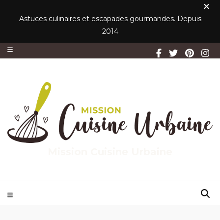
Astuces culinaires et escapades gourmandes. Depuis
2014
Mission Cuisine Urbaine