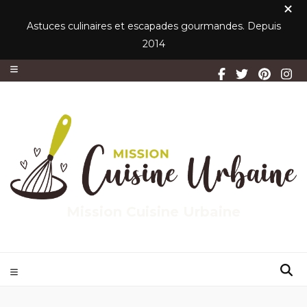
Astuces culinaires et escapades gourmandes. Depuis
2014
Mission Cuisine Urbaine