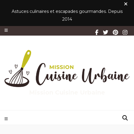
Astuces culinaires et escapades gourmandes. Depuis
2014
Mission Cuisine Urbaine