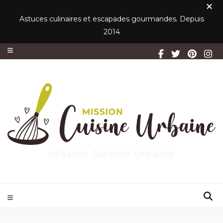
Astuces culinaires et escapades gourmandes. Depuis
2014
Mission Cuisine Urbaine