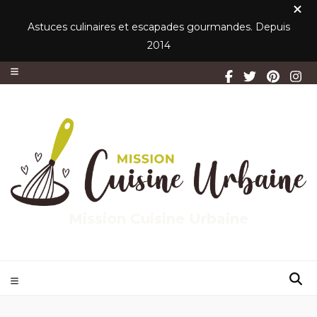
Astuces culinaires et escapades gourmandes. Depuis
2014
Mission Cuisine Urbaine