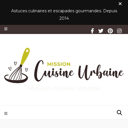
Astuces culinaires et escapades gourmandes. Depuis
2014
Mission Cuisine Urbaine