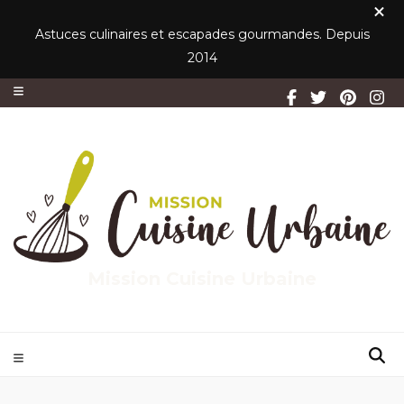
Astuces culinaires et escapades gourmandes. Depuis
2014
Mission Cuisine Urbaine