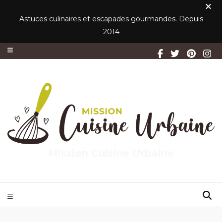
Astuces culinaires et escapades gourmandes. Depuis
2014
Mission Cuisine Urbaine