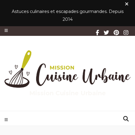
Astuces culinaires et escapades gourmandes. Depuis
2014
Mission Cuisine Urbaine