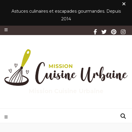
Astuces culinaires et escapades gourmandes. Depuis
2014
Mission Cuisine Urbaine