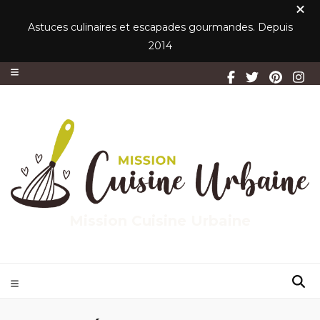
Astuces culinaires et escapades gourmandes. Depuis
2014
Mission Cuisine Urbaine