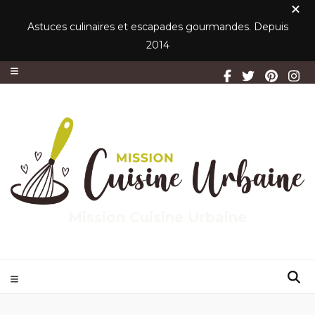
Astuces culinaires et escapades gourmandes. Depuis
2014
Mission Cuisine Urbaine