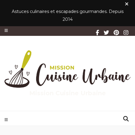
Astuces culinaires et escapades gourmandes. Depuis
2014
Mission Cuisine Urbaine