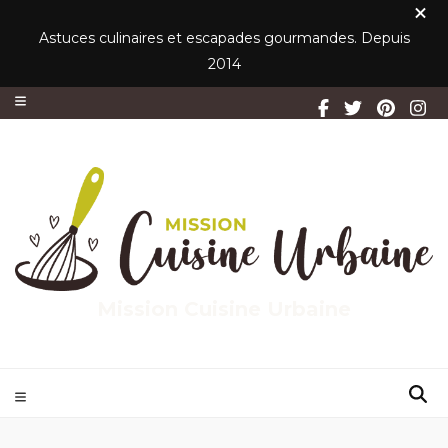
Astuces culinaires et escapades gourmandes. Depuis
2014
Mission Cuisine Urbaine