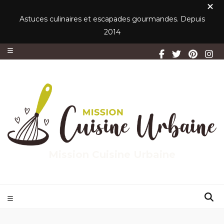
Astuces culinaires et escapades gourmandes. Depuis
2014
Mission Cuisine Urbaine