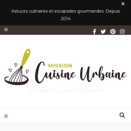
Astuces culinaires et escapades gourmandes. Depuis
2014
Mission Cuisine Urbaine