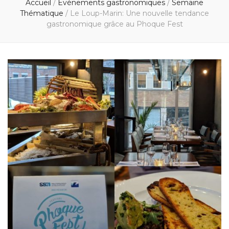
Accueil
/
Événements gastronomiques
/
Semaine
Thématique
/
Le Loup-Marin: Une nouvelle tendance
gastronomique grâce au Phoque Fest