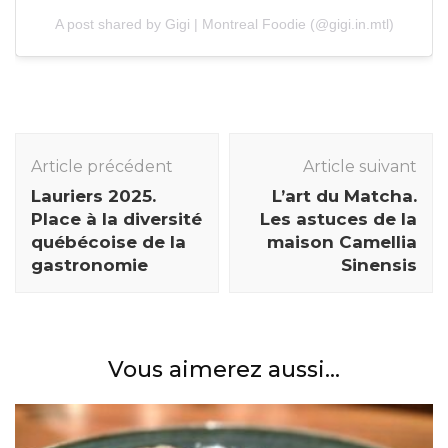
A post shared by Gigi | Montreal Foodie (@gigi.in.mtl)
Navigation
des
Article précédent
Article suivant
articles
Lauriers 2025.
L’art du Matcha.
Place à la diversité
Les astuces de la
québécoise de la
maison Camellia
gastronomie
Sinensis
Vous aimerez aussi...