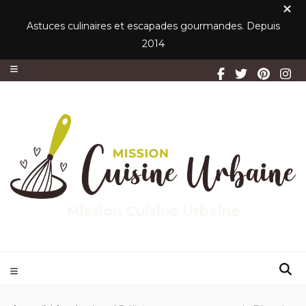
Astuces culinaires et escapades gourmandes. Depuis
2014
Mission Cuisine Urbaine