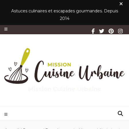
Astuces culinaires et escapades gourmandes. Depuis
2014
Mission Cuisine Urbaine