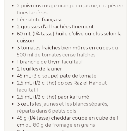
2
poivrons rouge
orange ou jaune, coupés en
fines lanières
1
échalote française
2
gousses d’ail hachées finement
60 mL
(1/4 tasse)
huile d’olive ou plus selon la
cuisson
3
tomates fraîches bien mûres en cubes
ou
500 ml de tomates cerise fraîches
1
branche de thym
facultatif
2
feuilles de laurier
45 mL
(3 c. soupe)
pâte de tomate
2,5 mL
(1/2 c. thé)
épices Raz el Hahout
facultatif
2,5 mL
(1/2 c. thé)
paprika fumé
3
œufs
les jaunes et les blancs séparés,
répartis dans 6 petits bols
45 g
(1/4 tasse)
cheddar coupé en cube de 1
cm
ou 80 g de fromage en grains