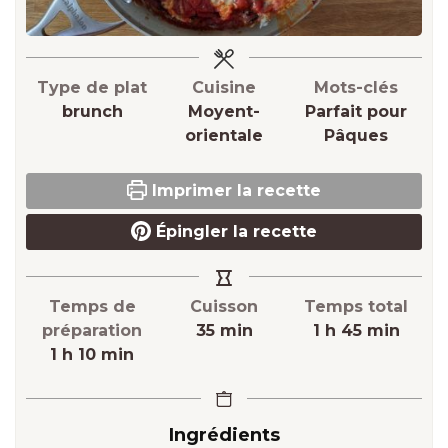
Type de plat
Cuisine
Mots-clés
brunch
Moyent-
Parfait pour
orientale
Pâques
Imprimer la recette
Épingler la recette
Temps de
Cuisson
Temps total
minutes
heure
minutes
préparation
35
min
1
h
45
min
heure
minutes
1
h
10
min
Ingrédients