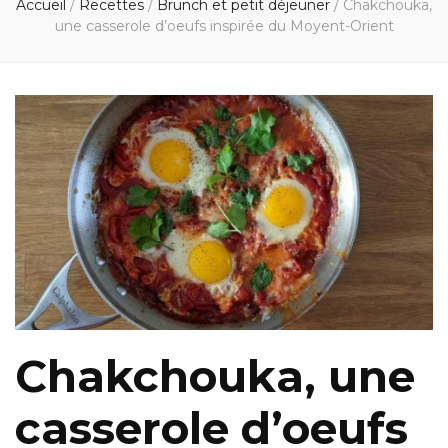
Accueil
/
Recettes
/
Brunch et petit déjeuner
/
Chakchouka,
une casserole d’oeufs inspirée du Moyent-Orient
Chakchouka, une
casserole d’oeufs