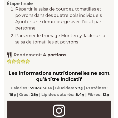
Étape finale
Répartir la salsa de courges, tomatilles et
poivrons dans des quatre bols individuels.
Ajouter une demi-courge avec l’œuf par
personne.
Parsemer le fromage Monterey Jack sur la
salsa de tomatilles et poivrons
Rendement:
4
portions
Les informations nutritionnelles ne sont
qu’à titre indicatif
Calories:
590
|
Glucides:
77
|
Protéines:
calories
g
18
|
Gras:
28
|
Lipides saturés:
8.4
|
Fibres:
12
g
g
g
g