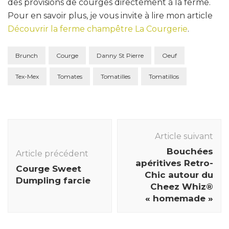
des provisions de courges directement à la ferme.
Pour en savoir plus, je vous invite à lire mon article
Découvrir la ferme champêtre La Courgerie
.
Brunch
Courge
Danny St Pierre
Oeuf
Tex-Mex
Tomates
Tomatilles
Tomatillos
Navigation
des
Article suivant
articles
Bouchées
Article précédent
apéritives Retro-
Courge Sweet
Chic autour du
Dumpling farcie
Cheez Whiz®
« homemade »