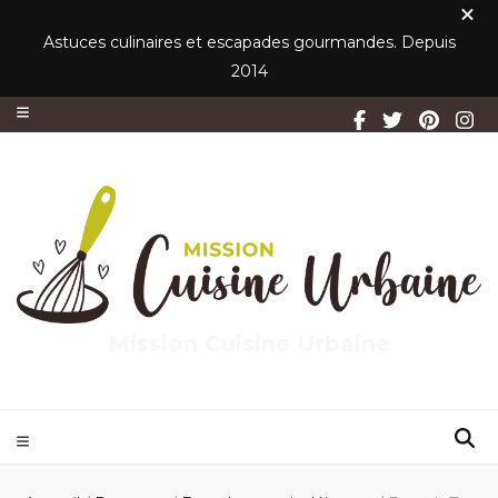
Astuces culinaires et escapades gourmandes. Depuis
2014
Mission Cuisine Urbaine