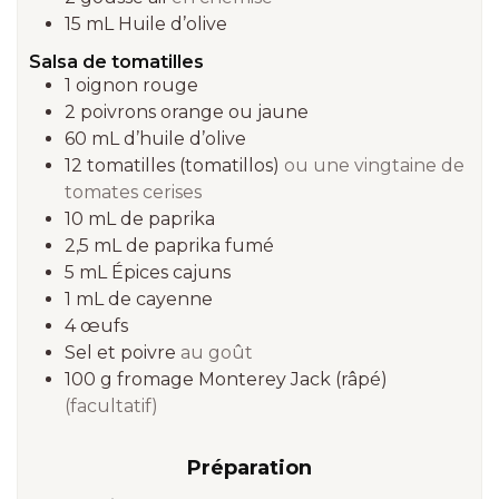
15
mL
Huile d’olive
Salsa de tomatilles
1
oignon rouge
2
poivrons orange ou jaune
60
mL
d’huile d’olive
12
tomatilles (tomatillos)
ou une vingtaine de
tomates cerises
10
mL
de paprika
2,5
mL
de paprika fumé
5
mL
Épices cajuns
1
mL
de cayenne
4
œufs
Sel et poivre
au goût
100
g
fromage Monterey Jack (râpé)
(facultatif)
Préparation