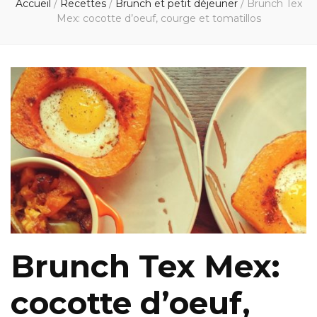
Accueil
/
Recettes
/
Brunch et petit déjeuner
/
Brunch Tex
Mex: cocotte d’oeuf, courge et tomatillos
Brunch Tex Mex:
cocotte d’oeuf,