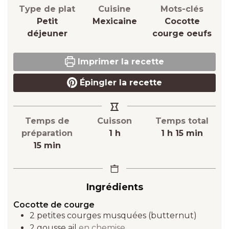
Type de plat
Cuisine
Mots-clés
Petit
Mexicaine
Cocotte
déjeuner
courge oeufs
Imprimer la recette
Épingler la recette
Temps de
Cuisson
Temps total
heure
heure
minutes
préparation
1
h
1
h
15
min
minutes
15
min
Ingrédients
Cocotte de courge
2
petites
courges musquées (butternut)
2
gousse
ail
en chemise