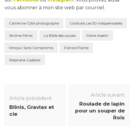
vous abonner à mon site web par courriel.
Catherine Côté photographe
Cocktails Les 50 indispensables
Jérôme Ferrer
La Bible des sauces
Marie Asselin
Minçavi Sans Compromis
Patrice Plante
Stéphane Gadbois
Navigation
des
Article suivant
Article précédent
articles
Roulade de lapin
Blinis, Gravlax et
pour un souper de
cie
Rois