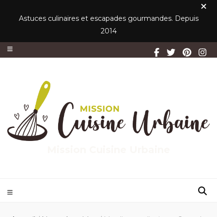
Astuces culinaires et escapades gourmandes. Depuis
2014
Mission Cuisine Urbaine