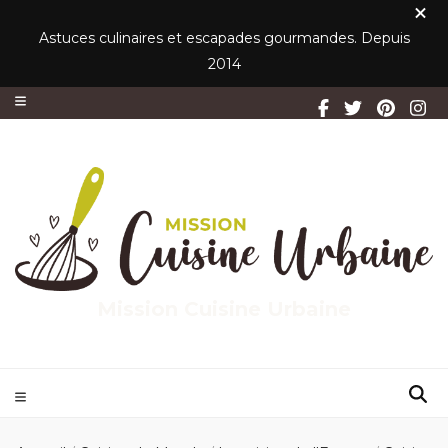
Astuces culinaires et escapades gourmandes. Depuis
2014
Mission Cuisine Urbaine