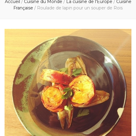
Accueil
/
Cuisine du Monde
/
La cuisine de l'Europe
/
Cuisine
Française
/
Roulade de lapin pour un souper de Rois