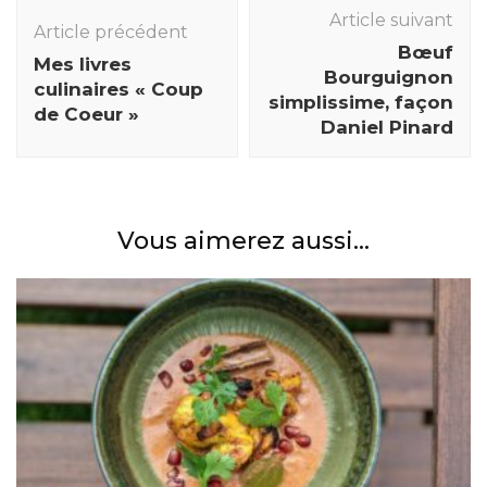
des
Article suivant
Article précédent
articles
Bœuf
Mes livres
Bourguignon
culinaires « Coup
simplissime, façon
de Coeur »
Daniel Pinard
Vous aimerez aussi...