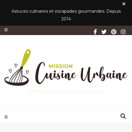
Astuces culinaires et escapades gourmandes. Depuis
2014
Mission Cuisine Urbaine