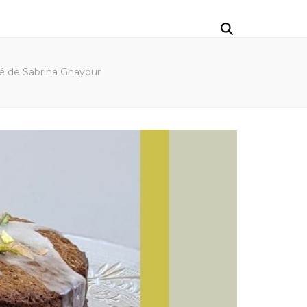
iré de Sabrina Ghayour