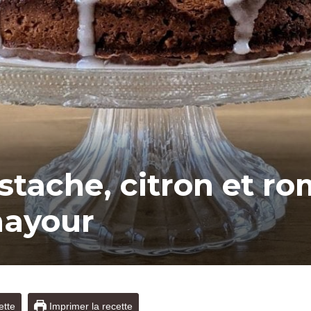
stache, citron et ro
hayour
ette
Imprimer la recette