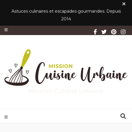
Astuces culinaires et escapades gourmandes. Depuis
2014
Mission Cuisine Urbaine