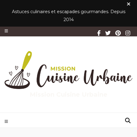
Astuces culinaires et escapades gourmandes. Depuis
2014
Mission Cuisine Urbaine