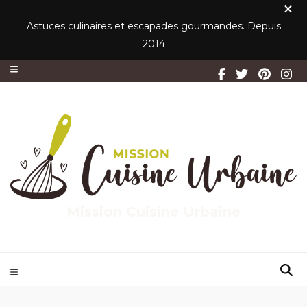
Astuces culinaires et escapades gourmandes. Depuis
2014
Mission Cuisine Urbaine