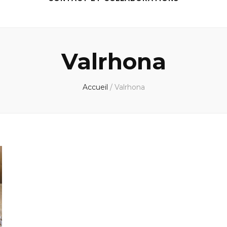
Valrhona
Accueil
/
Valrhona