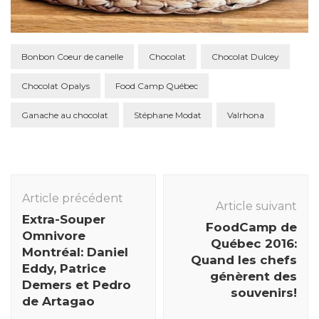
Bonbon Coeur de canelle
Chocolat
Chocolat Dulcey
Chocolat Opalys
Food Camp Québec
Ganache au chocolat
Stéphane Modat
Valrhona
Navigation
des
Article précédent
Article suivant
articles
Extra-Souper
FoodCamp de
Omnivore
Québec 2016:
Montréal: Daniel
Quand les chefs
Eddy, Patrice
génèrent des
Demers et Pedro
souvenirs!
de Artagao