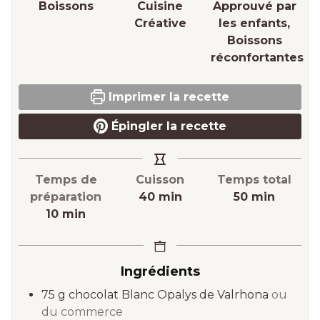
Boissons
Cuisine
Approuvé par
Créative
les enfants,
Boissons
réconfortantes
Imprimer la recette
Épingler la recette
Temps de
Cuisson
Temps total
minutes
minutes
préparation
40
min
50
min
minutes
10
min
Ingrédients
75
g
chocolat Blanc Opalys de Valrhona
ou
du commerce