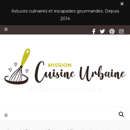
Astuces culinaires et escapades gourmandes. Depuis
2014
Mission Cuisine Urbaine