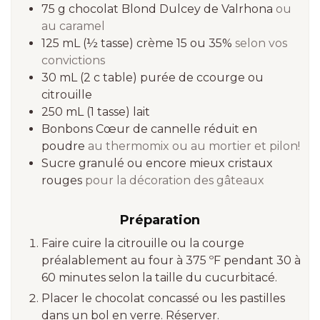
75
g
chocolat Blond Dulcey de Valrhona
ou
au caramel
125 mL
(½ tasse)
crème 15 ou 35%
selon vos
convictions
30 mL
(2 c table)
purée de ccourge ou
citrouille
250 mL
(1 tasse)
lait
Bonbons Cœur de cannelle réduit en
poudre
au thermomix ou au mortier et pilon!
Sucre granulé ou encore mieux cristaux
rouges
pour la décoration des gâteaux
Préparation
Faire cuire la citrouille ou la courge
préalablement au four à 375 ºF pendant 30 à
60 minutes selon la taille du cucurbitacé.
Placer le chocolat concassé ou les pastilles
dans un bol en verre. Réserver.