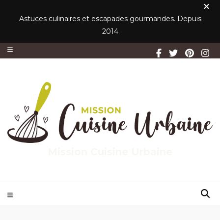
Astuces culinaires et escapades gourmandes. Depuis
2014
Mission Cuisine Urbaine