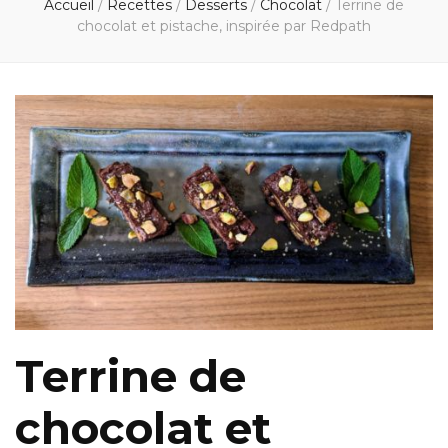
Accueil
/
Recettes
/
Desserts
/
Chocolat
/
Terrine de
chocolat et pistache, inspirée par Redpath
Terrine de
chocolat et