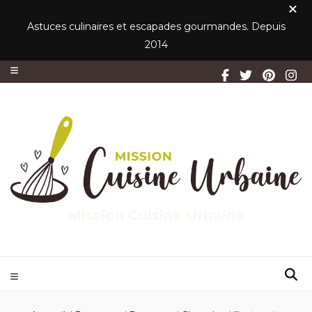
Astuces culinaires et escapades gourmandes. Depuis
2014
Mission Cuisine Urbaine