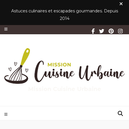
Astuces culinaires et escapades gourmandes. Depuis
2014
Mission Cuisine Urbaine