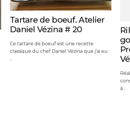
Tartare de boeuf. Atelier
Daniel Vézina # 20
Ri
go
Ce tartare de boeuf est une recette
Pr
classique du chef Daniel Vézina que j’ai eu
Vé
…
Réal
cons
à …