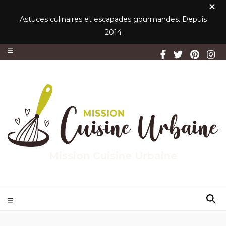
Astuces culinaires et escapades gourmandes. Depuis
2014
Mission Cuisine Urbaine