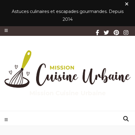
Astuces culinaires et escapades gourmandes. Depuis
2014
Mission Cuisine Urbaine