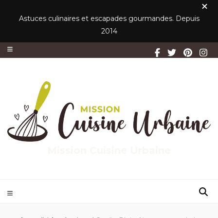
Astuces culinaires et escapades gourmandes. Depuis
2014
Mission Cuisine Urbaine