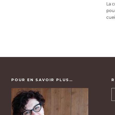
La c
pour
cuei
POUR EN SAVOIR PLUS…
R