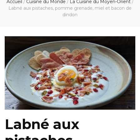
Accueil
/
Cuisine du Monde
/
La Cuisine du Moyen-Orient
/
Labné aux pistaches, pomme grenade, miel et bacon de
dindon
Labné aux