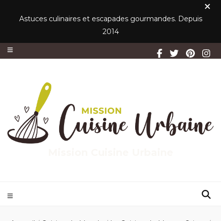
Astuces culinaires et escapades gourmandes. Depuis
2014
Mission Cuisine Urbaine