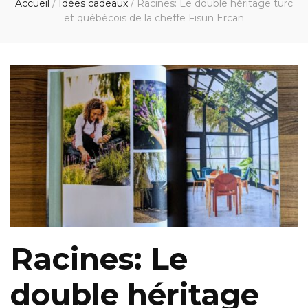
Accueil
/
Idées cadeaux
/
Racines: Le double héritage turc
et québécois de la cheffe Fisun Ercan
Racines: Le
double héritage