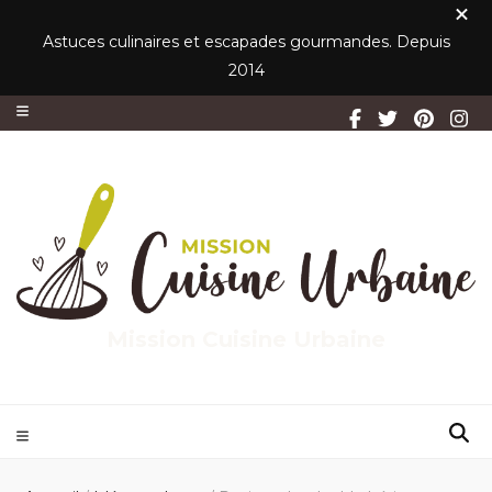
Astuces culinaires et escapades gourmandes. Depuis
2014
Mission Cuisine Urbaine