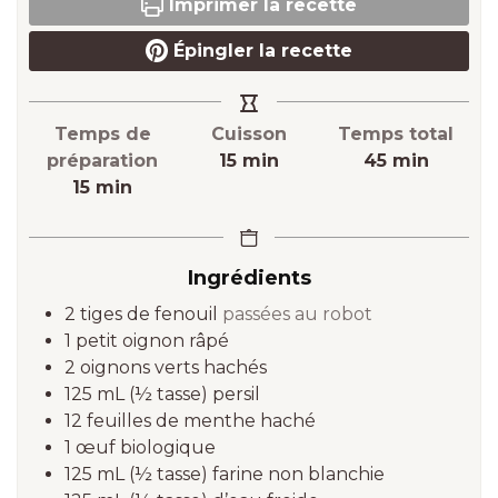
Imprimer la recette
Épingler la recette
Temps de
Cuisson
Temps total
minutes
minutes
préparation
15
min
45
min
minutes
15
min
Ingrédients
2
tiges de fenouil
passées au robot
1
petit oignon râpé
2
oignons verts hachés
125 mL
(½ tasse)
persil
12
feuilles de menthe haché
1
œuf biologique
125 mL
(½ tasse)
farine non blanchie