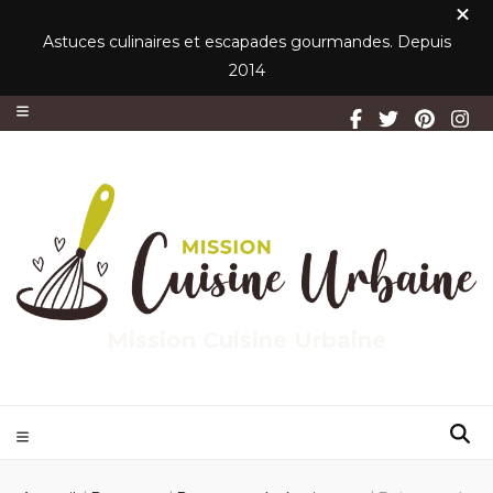
Astuces culinaires et escapades gourmandes. Depuis
2014
Mission Cuisine Urbaine