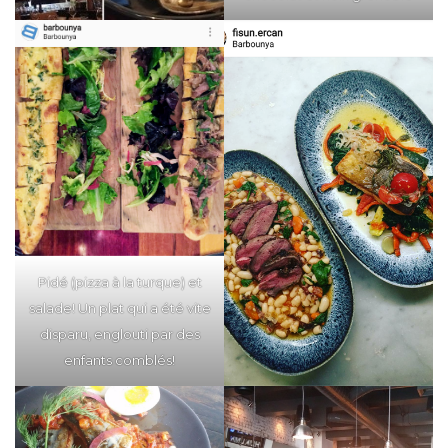
Pidé (pizza à la turque) et
salade! Un plat qui a été vite
disparu, englouti par des
enfants comblés!