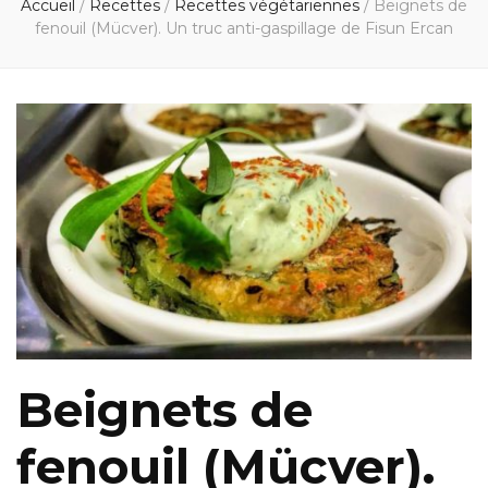
Accueil
/
Recettes
/
Recettes végétariennes
/
Beignets de
fenouil (Mücver). Un truc anti-gaspillage de Fisun Ercan
Beignets de
fenouil (Mücver).