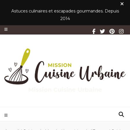
Astuces culinaires et escapades gourmandes. Depuis
2014
Mission Cuisine Urbaine