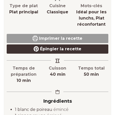
Type de plat
Cuisine
Mots-clés
Plat principal
Classique
Idéal pour les
lunchs, Plat
réconfortant
Imprimer la recette
Épingler la recette
Temps de
Cuisson
Temps total
minutes
minutes
préparation
40
min
50
min
minutes
10
min
Ingrédients
1
blanc de poireau
émincé