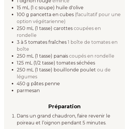
1
oignon rouge
émincé
15 mL
(1 c soupe)
huile d'olive
100 g
pancetta en cubes
(facultatif pour une
option végétarienne)
250 mL
(1 tasse)
carottes
coupées en
rondelle
3 à 5
tomates fraîches
1 boîte de tomates en
boîte
250 mL
(1 tasse)
panais
coupés en rondelle
125 mL
(1/2 tasse)
tomates séchées
250 mL
(1 tasse)
bouillonde poulet
ou de
légumes
450 g
pâtes penne
parmesan
Préparation
Dans un grand chaudron, faire revenir le
poireau et l’oignon pendant 5 minutes.